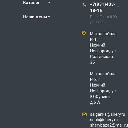
Каталог
+7(831)433-
18-16
Наши цены
Пн. – Пт.: с 8:00
до 17:00
Металлобаза
№1, г.
Нижний
Новгород, ул.
Салганская,
35
Металлобаза
№2, г.
Нижний
Новгород, ул.
Ю.Фучика,
д.6 А
salganka@shery.ru
snab@shery.ru
sherybaza2@mail.ru