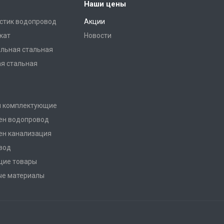
Наши цены
стик водопровод
Акции
кат
Новости
льная стальная
ая стальная
и комплектующие
ен водопровод
ен канализация
вод
щие товары
ые материалы