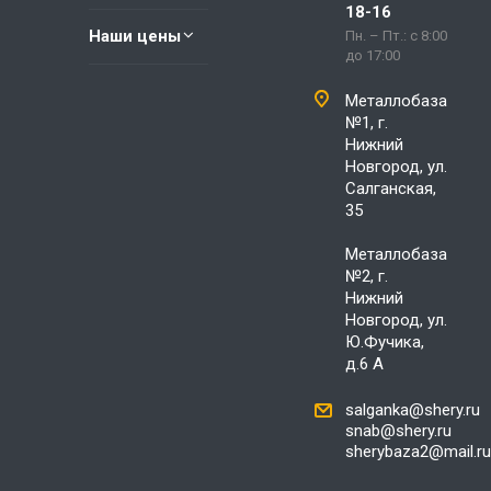
18-16
Наши цены
Пн. – Пт.: с 8:00
до 17:00
Металлобаза
№1, г.
Нижний
Новгород, ул.
Салганская,
35
Металлобаза
№2, г.
Нижний
Новгород, ул.
Ю.Фучика,
д.6 А
salganka@shery.ru
snab@shery.ru
sherybaza2@mail.ru