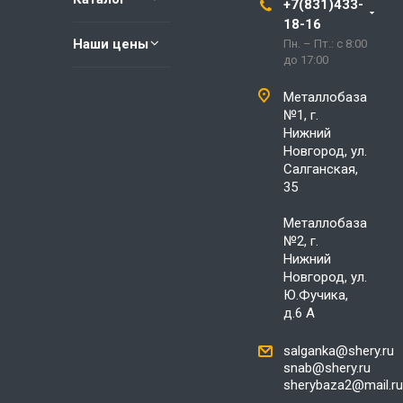
+7(831)433-
18-16
Наши цены
Пн. – Пт.: с 8:00
до 17:00
Металлобаза
№1, г.
Нижний
Новгород, ул.
Салганская,
35
Металлобаза
№2, г.
Нижний
Новгород, ул.
Ю.Фучика,
д.6 А
salganka@shery.ru
snab@shery.ru
sherybaza2@mail.ru