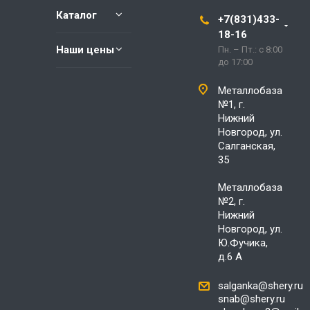
Каталог
+7(831)433-
18-16
Наши цены
Пн. – Пт.: с 8:00
до 17:00
Металлобаза
№1, г.
Нижний
Новгород, ул.
Салганская,
35
Металлобаза
№2, г.
Нижний
Новгород, ул.
Ю.Фучика,
д.6 А
salganka@shery.ru
snab@shery.ru