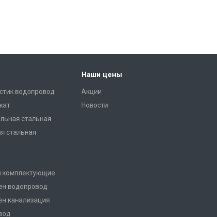
Наши цены
стик водопровод
Акции
кат
Новости
льная стальная
ая стальная
и комплектующие
ен водопровод
ен канализация
вод