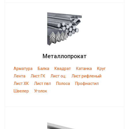
Металлопрокат
Арматура
Балка
Квадрат
Катанка
Круг
Лента
Лист ГК
Лист оц.
Лист рифленый
Лист ХК
Лист пвл
Полоса
Профнастил
Швелер
Уголок