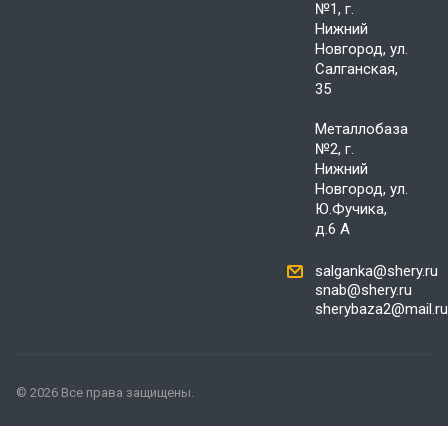
№1, г.
Нижний
Новгород, ул.
Салганская,
35
Металлобаза
№2, г.
Нижний
Новгород, ул.
Ю.Фучика,
д.6 А
salganka@shery.ru
snab@shery.ru
sherybaza2@mail.ru
© 2026 Все права защищены.