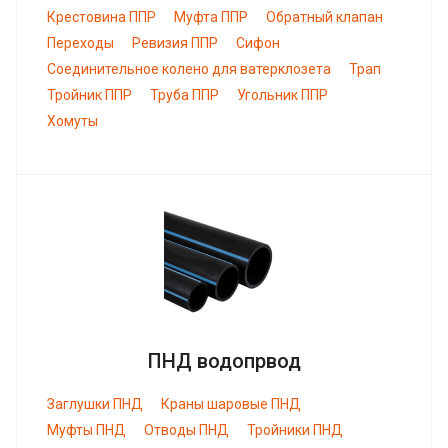
Крестовина ППР
Муфта ППР
Обратный клапан
Переходы
Ревизия ППР
Сифон
Соединительное колено для ватерклозета
Трап
Тройник ППР
Труба ППР
Угольник ППР
Хомуты
ПНД водопрвод
Заглушки ПНД
Краны шаровые ПНД
Муфты ПНД
Отводы ПНД
Тройники ПНД