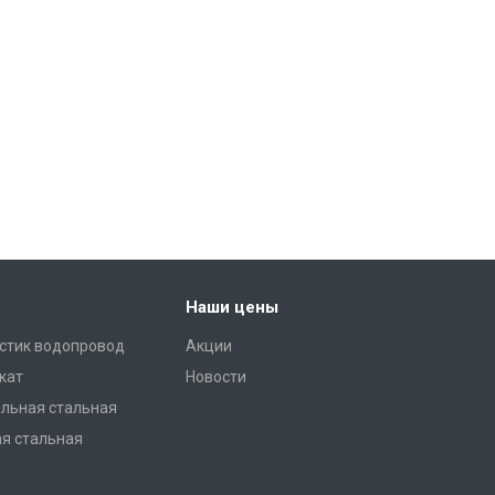
Наши цены
стик водопровод
Акции
кат
Новости
льная стальная
ая стальная