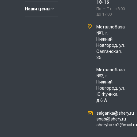
18-16
Наши цены
Пн. – Пт.: с 8:00
до 17:00
Металлобаза
№1, г.
Нижний
Новгород, ул.
Салганская,
35
Металлобаза
№2, г.
Нижний
Новгород, ул.
Ю.Фучика,
д.6 А
salganka@shery.ru
snab@shery.ru
sherybaza2@mail.ru