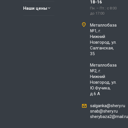
18-16
Наши цены
Пн. – Пт.: с 8:00
до 17:00
Металлобаза
№1, г.
Нижний
Новгород, ул.
Салганская,
35
Металлобаза
№2, г.
Нижний
Новгород, ул.
Ю.Фучика,
д.6 А
salganka@shery.ru
snab@shery.ru
sherybaza2@mail.ru