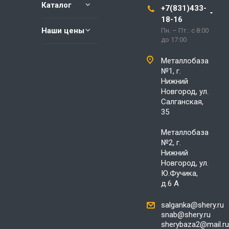
Каталог
+7(831)433-
18-16
Наши цены
Пн. – Пт.: с 8:00
до 17:00
Металлобаза
№1, г.
Нижний
Новгород, ул.
Салганская,
35
Металлобаза
№2, г.
Нижний
Новгород, ул.
Ю.Фучика,
д.6 А
salganka@shery.ru
snab@shery.ru
sherybaza2@mail.ru