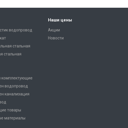
Наши цены
стик водопровод
Акции
кат
Новости
льная стальная
ая стальная
и комплектующие
ен водопровод
ен канализация
вод
щие товары
ые материалы