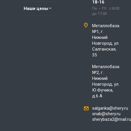
18-16
Наши цены
Пн. – Пт.: с 8:00
до 17:00
Металлобаза
№1, г.
Нижний
Новгород, ул.
Салганская,
35
Металлобаза
№2, г.
Нижний
Новгород, ул.
Ю.Фучика,
д.6 А
salganka@shery.ru
snab@shery.ru
sherybaza2@mail.ru